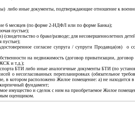
ицы) либо иные документы, подтверждающие отношение к военн
ние 6 месяцев (по форме 2-НДФЛ или по форме Банка);
ючая пустые);
(свидетельство о браке/разводе; для несовершеннолетних детей
я пустые);
достоверенное согласие супруга / супруги Продавца(ов) о со
ственности на недвижимость (договор приватизации, договор к
ЖСК и т.д.);
аспорта БТИ либо иные аналогичные документы БТИ (по устано
исей о несогласованных перепланировках (обязательное требо
ние, в котором расположено Жилое помещение: а) не находится в 
 кирпичный фундамент;
имое имущество и сделок с ним на приобретаемое Жилое помеще
имым оценщиком.