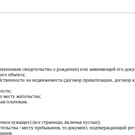
твенников свидетельство о рождении) или заменяющий его докум
ого объекта;
твенности на недвижимость (договор приватизации, договор к
ости;
о месту жительства;
ным платежам.
ннослужащих) (все страницы, включая пустые);
жительства / месту пребывания, то документ, подтверждающий ре
вания;