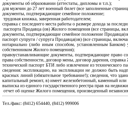
документы об образовании (аттестаты, дипломы и т.п.);
для мужчин до 27 лет военный билет (все заполненные стран
документы, подтверждающие семейное положение;
трудовая книжка, заверенная работодателем;
справка с последнего места работы о размере дохода за послед
паспорта Продавца (ов) Жилого помещения (все страницы, вкл
документы, подтверждающие семейное положение Продавца(ов) 
паспорт супруги / супруга Продавца(ов) (все страницы, включа
нотариально (либо иным способом, установленным Банком) у
собственником Жилого помещения);
правоустанавливающие документы, подтверждающие право соб
права собственности, договор мены, договор дарения, справка 
технический паспорт БТИ либо извлечение из технического п
сведения: экспликацию, на экспликации не должно быть надп
красных линий (обязательное требование!); сведения, что зда
капитальный ремонт, в) имеет железобетонный, каменный или
выписка из единого государственного реестра прав на недвиж
отчет об оценке Жилого помещения, произведенный независ
Тел./факс:
(
8412) 654440, (
8412) 999006